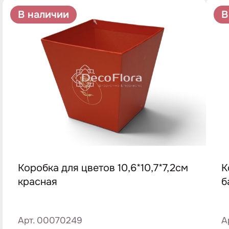
В наличии
В
Коробка для цветов 10,6*10,7*7,2см
К
красная
б
Арт. 00070249
А